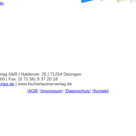
te
rlag GbR | Haldenstr. 25 | 71254 Ditzingen
00 | Fax: (0 71 56) 9 37 20 18
erlag.de
| www.fischerlautnerverlag.de
[
AGB
] [
Impressum
] [
Datenschutz
] [
Kontakt
]